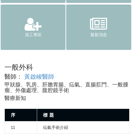
員工專區
最新消息
一般外科
醫師：
黃啟峻醫師
甲狀腺、乳房、肝膽胃腸、疝氣、直腸肛門、一般腫
瘤、外傷處理、腹腔鏡手術
醫療新知
序
標 題
11
疝氣手術介紹